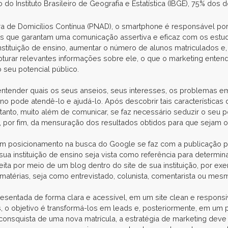
o Instituto Brasileiro de Geografia e Estatística (IBGE), 75% dos d
 de Domicílios Contínua (PNAD), o smartphone é responsável por
gens que garantam uma comunicação assertiva e eficaz com os estud
tituição de ensino, aumentar o número de alunos matriculados e, por
turar relevantes informações sobre ele, o que o marketing entend
 seu potencial público.
entender quais os seus anseios, seus interesses, os problemas em
o pode atendê-lo e ajudá-lo. Após descobrir tais características 
anto, muito além de comunicar, se faz necessário seduzir o seu p
e, por fim, da mensuração dos resultados obtidos para que sejam
bom posicionamento na busca do Google se faz com a publicação 
 sua instituição de ensino seja vista como referência para determ
a por meio de um blog dentro do site de sua instituição, por exem
matérias, seja como entrevistado, colunista, comentarista ou mes
esentada de forma clara e acessível, em um site clean e responsi
tes, o objetivo é transformá-los em leads e, posteriormente, em um 
a consquista de uma nova matrícula, a estratégia de marketing dev