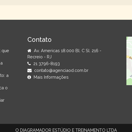
Contato
t que
Av. Americas 18.000 Bl. C Sl. 216 -
Recreio - RJ
na
21 3796-8193
contato@agenciaod.com.br
to: a
Mais Informações
ca o
iar
O DIAGRAMADOR ESTÚDIO E TREINAMENTO LTDA