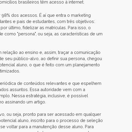
omicílios brasileiros têm acesso à internet.
 98% dos acessos. É aí que entra o marketing
antes e pais de estudantes, com três objetivos:
 último, fidelizar as matrículas. Para isso, o
e como "persona", ou seja, as características de um
 relação ao ensino e, assim, traçar a comunicação
de seu público-alvo, ao definir sua persona, chegou
otencial aluno, o que é feito com um planejamento
 otimizados.
periódica de conteúdos relevantes e que espelhem
inados assuntos. Essa autoridade vem com a
plo. Nessa estratégia, inclusive, é possível
mo assinando um artigo.
vo, ou seja, pronto para ser acessado em qualquer
potencial aluno, inscrito para o processo de seleção
e se voltar para a manutenção desse aluno. Para