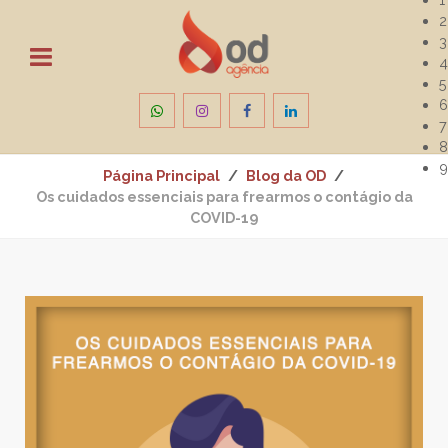
2
3
4
5
6
7
8
9
Página Principal
Blog da OD
Os cuidados essenciais para frearmos o contágio da
COVID-19