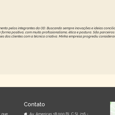
ento pelos integrantes da OD. Buscando sempre inovações e ideias concilia
forma positiva, com muito profissionalismo, ética e postura. São parceiros
ses dos clientes com a técnica criativa. Minha empresa progrediu considerav
Contato
t que
Av. Americas 18.000 Bl. C Sl. 216 -