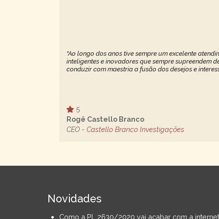
"Ao longo dos anos tive sempre um excelente atendim
inteligentes e inovadores que sempre supreendem de 
conduzir com maestria a fusão dos desejos e interes
5
Rogê Castello Branco
CEO -
Castello Branco Investigações
Novidades
Como a PL 2630/2020 vai acabar com a interne