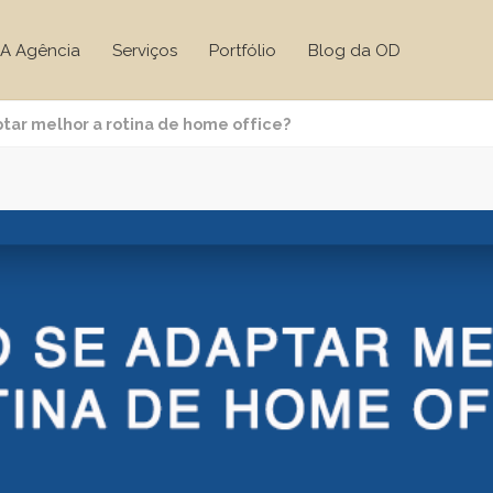
A Agência
Serviços
Portfólio
Blog da OD
tar melhor a rotina de home office?