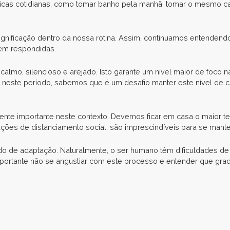
cas cotidianas, como tomar banho pela manhã, tomar o mesmo ca
nificação dentro da nossa rotina. Assim, continuamos entendendo
rem respondidas.
almo, silencioso e arejado. Isto garante um nível maior de foco na
 neste período, sabemos que é um desafio manter este nível de c
mente importante neste contexto. Devemos ficar em casa o maior
ações de distanciamento social, são imprescindíveis para se mant
íodo de adaptação. Naturalmente, o ser humano têm dificuldades 
ortante não se angustiar com este processo e entender que gradu