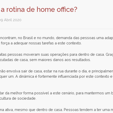
a rotina de home office?
09 Abril 2020
contram, no Brasil e no mundo, demanda das pessoas uma adaptaç
força a adequar nossas tarefas a este contexto.
 Muitas pessoas moveram suas operações para dentro de casa. Graç
ecutadas de casa, sem maiores danos aos resultados.
o envolva sair de casa, estar na rua durante o dia, e principalme
quer um. A dinâmica é fortemente influenciada por este contexto 
ar da melhor forma possível a este cenário, para mantermos um 
cultura de sociedade.
tina ativa, mesmo que dentro de casa. Pessoas tendem a ter uma m