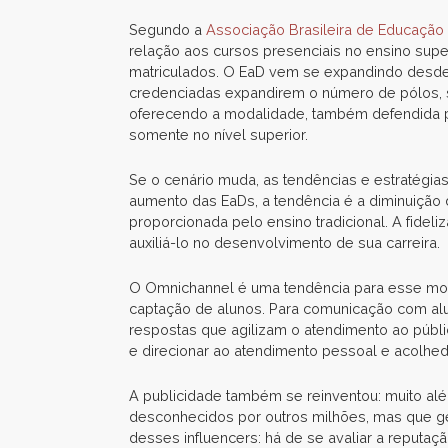
Segundo a
Associação Brasileira de Educação 
relação aos cursos presenciais no ensino supe
matriculados. O EaD vem se expandindo desde 2
credenciadas expandirem o número de pólos, s
oferecendo a modalidade, também defendida pel
somente no nível superior.
Se o cenário muda, as tendências e estraté
aumento das EaDs, a tendência é a diminuição da
proporcionada pelo ensino tradicional. A fidel
auxiliá-lo no desenvolvimento de sua carreira.
O Omnichannel é uma tendência para esse momen
captação de alunos. Para comunicação com alun
respostas que agilizam o atendimento ao públi
e direcionar ao atendimento pessoal e acolhed
A publicidade também se reinventou: muito alé
desconhecidos por outros milhões, mas que ge
desses influencers: há de se avaliar a reputaç