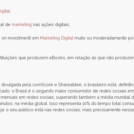
igital
;
tal de
marketing
nas ações digitais;
rn on investment) em
Marketing Digital
muito ou moderadamente posi
nstituições que produzem eBooks, em relação às que não produze
ulgada pela comScore e Shareablee, o brasileiro está, definiti
ado, o Brasil é o segundo maior consumidor de redes sociais em 
s mensais em redes sociais, superando também a média mundial do 
inutos, na média global. Isso representa 10% do tempo total co
seja: o seu público está nas redes sociais, mais precisamente nes