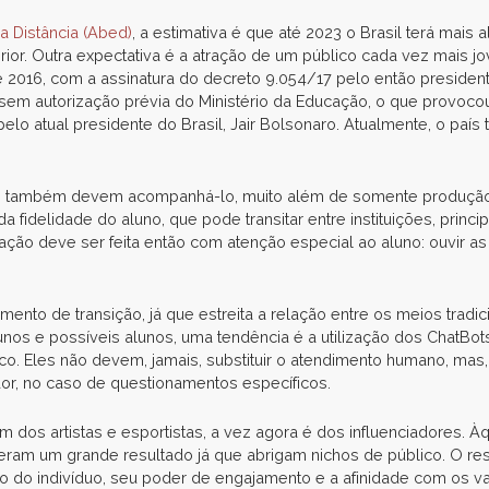
a Distância (Abed)
, a estimativa é que até 2023 o Brasil terá mais
rior. Outra expectativa é a atração de um público cada vez mais 
016, com a assinatura do decreto 9.054/17 pelo então presidente 
em autorização prévia do Ministério da Educação, o que provocou
o atual presidente do Brasil, Jair Bolsonaro. Atualmente, o país 
gias também devem acompanhá-lo, muito além de somente produçã
 fidelidade do aluno, que pode transitar entre instituições, princi
ização deve ser feita então com atenção especial ao aluno: ouvir 
to de transição, já que estreita a relação entre os meios tradici
os e possíveis alunos, uma tendência é a utilização dos ChatBot
co. Eles não devem, jamais, substituir o atendimento humano, mas
or, no caso de questionamentos específicos.
m dos artistas e esportistas, a vez agora é dos influenciadores. 
ram um grande resultado já que abrigam nichos de público. O re
ão do indivíduo, seu poder de engajamento e a afinidade com os val