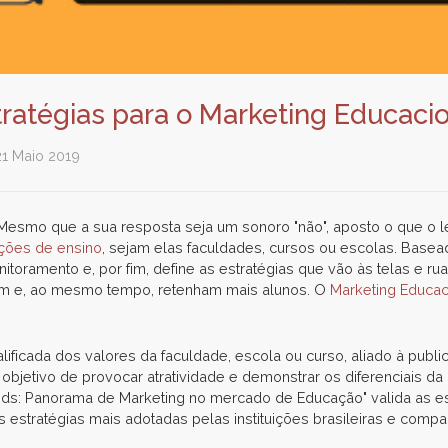
tratégias para o Marketing Educaci
21 Maio 2019
Mesmo que a sua resposta seja um sonoro "não", aposto o que o lei
uições de ensino
, sejam elas faculdades, cursos ou escolas. Bas
itoramento e, por fim, define as estratégias que vão às telas e ru
iam e, ao mesmo tempo, retenham mais alunos. O
Marketing Educa
ficada dos valores da faculdade, escola ou curso, aliado à public
objetivo de provocar atratividade e demonstrar os diferenciais da
ends: Panorama de Marketing no mercado de Educação" valida as es
as estratégias mais adotadas pelas instituições brasileiras e comp