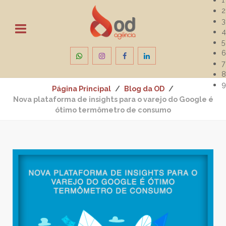
2
3
4
5
6
7
8
9
Página Principal
Blog da OD
Nova plataforma de insights para o varejo do Google é
ótimo termômetro de consumo