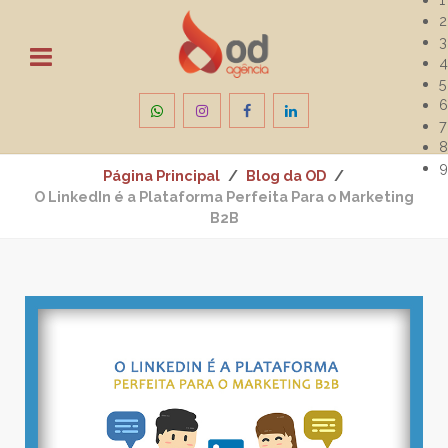
2
3
4
5
6
7
8
9
Página Principal
Blog da OD
O LinkedIn é a Plataforma Perfeita Para o Marketing
B2B