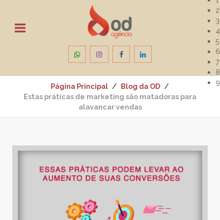
2
3
4
5
6
7
8
9
Página Principal
Blog da OD
Estas práticas de marketing são matadoras para
alavancar vendas