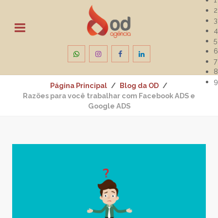
2
3
4
5
6
7
8
9
Página Principal
Blog da OD
Razões para você trabalhar com Facebook ADS e
Google ADS