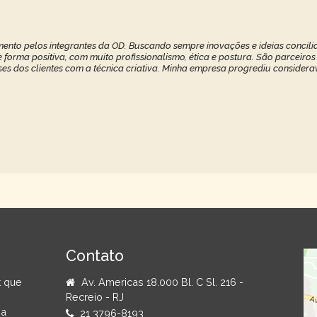
ento pelos integrantes da OD. Buscando sempre inovações e ideias concilia
forma positiva, com muito profissionalismo, ética e postura. São parceiros
ses dos clientes com a técnica criativa. Minha empresa progrediu considerav
Contato
t que
Av. Americas 18.000 Bl. C Sl. 216 -
Recreio - RJ
na
21 3796-8193