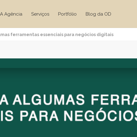
A Agência
Serviços
Portfólio
Blog da OD
mas ferramentas essenciais para negócios digitais