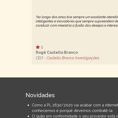
"Ao longo dos anos tive sempre um excelente atendim
inteligentes e inovadores que sempre supreendem de 
conduzir com maestria a fusão dos desejos e interes
5
Rogê Castello Branco
CEO -
Castello Branco Investigações
Novidades
Como a PL 2630/2020 vai acabar com a interne
conhecemos e porquê devemos combatê-la
O quão em conformidade o seu provedor está 