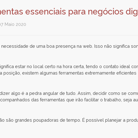
ntas essenciais para negócios digi
07 Maio 2020
necessidade de uma boa presença na web. Isso não significa somen
nifica estar no local certo na hora certa, tendo o contato ideal c
sta posição, existem algumas ferramentas extremamente eficiente
er algo é a pedra angular de tudo. Assim, decidir como se comu
companhados das ferramentas que irão facilitar o trabalho, seja
ação são grandes poupadoras de tempo. É possível planejar a p