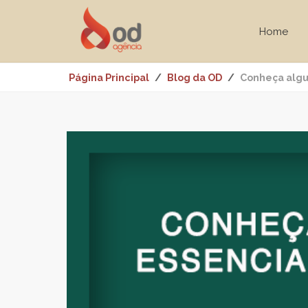
Home
Página Principal
Blog da OD
Conheça algu