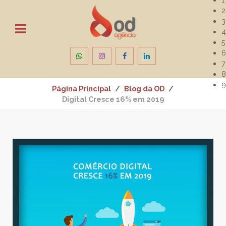
2
3
4
5
6
7
8
9
Página Principal
Blog da OD
Digital Cresce 16% em 2019