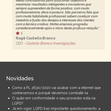
ideias conciliatórias para solucionar objetivos e
maximizar resultados inteligentes e inovadores que
sempre supreendem de forma positiva, com muito
profissionalismo, ética e postura. São parceiros fiéis que
com muita habilidade profissional sabem conduzir com
maestria a fusão dos desejos e interesses dos clientes
com a técnica criativa. Minha empresa progrediu
consideravelmente após o início desta profícua relação."
5
Rogê Castello Branco
CEO -
Castello Branco Investigações
Novidades
Como a PL 2630/2020 vai acabar com a internet que
conhecemos e porquê devemos combatê-la
O quão em conformidade o seu provedor está na
LGPD?
Já em vigor, LGPD traz importante questionamento: a