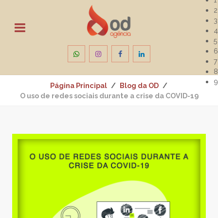
2
3
4
5
6
7
8
9
Página Principal
Blog da OD
O uso de redes sociais durante a crise da COVID-19