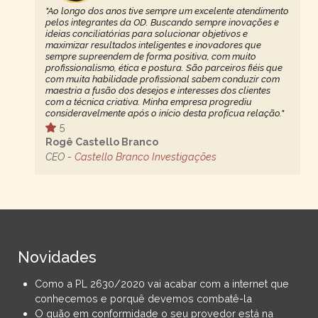
"Ao longo dos anos tive sempre um excelente atendimento
pelos integrantes da OD. Buscando sempre inovações e
ideias conciliatórias para solucionar objetivos e
maximizar resultados inteligentes e inovadores que
sempre supreendem de forma positiva, com muito
profissionalismo, ética e postura. São parceiros fiéis que
com muita habilidade profissional sabem conduzir com
maestria a fusão dos desejos e interesses dos clientes
com a técnica criativa. Minha empresa progrediu
consideravelmente após o início desta profícua relação."
5
Rogê Castello Branco
CEO -
Castello Branco Investigações
Novidades
Como a PL 2630/2020 vai acabar com a internet que
conhecemos e porquê devemos combatê-la
O quão em conformidade o seu provedor está na