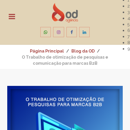
2
3
4
5
6
7
8
9
Página Principal
Blog da OD
O Trabalho de otimização de pesquisas e
comunicação para marcas B2B