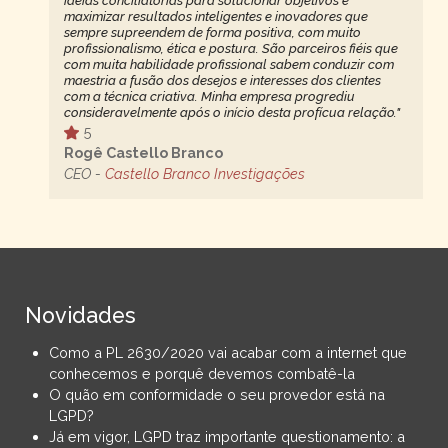
ideias conciliatórias para solucionar objetivos e
maximizar resultados inteligentes e inovadores que
sempre supreendem de forma positiva, com muito
profissionalismo, ética e postura. São parceiros fiéis que
com muita habilidade profissional sabem conduzir com
maestria a fusão dos desejos e interesses dos clientes
com a técnica criativa. Minha empresa progrediu
consideravelmente após o início desta profícua relação."
5
Rogê Castello Branco
CEO -
Castello Branco Investigações
Novidades
Como a PL 2630/2020 vai acabar com a internet que
conhecemos e porquê devemos combatê-la
O quão em conformidade o seu provedor está na
LGPD?
Já em vigor, LGPD traz importante questionamento: a