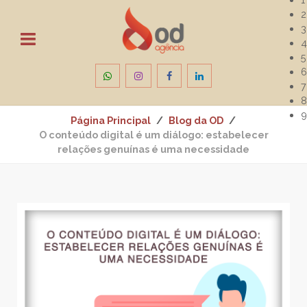
2
3
4
5
6
7
8
9
Página Principal
Blog da OD
O conteúdo digital é um diálogo: estabelecer
relações genuínas é uma necessidade