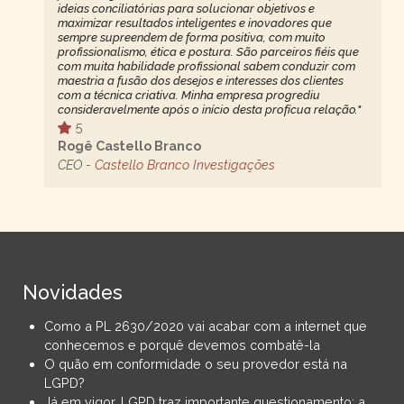
ideias conciliatórias para solucionar objetivos e
maximizar resultados inteligentes e inovadores que
sempre supreendem de forma positiva, com muito
profissionalismo, ética e postura. São parceiros fiéis que
com muita habilidade profissional sabem conduzir com
maestria a fusão dos desejos e interesses dos clientes
com a técnica criativa. Minha empresa progrediu
consideravelmente após o início desta profícua relação."
5
Rogê Castello Branco
CEO -
Castello Branco Investigações
Novidades
Como a PL 2630/2020 vai acabar com a internet que
conhecemos e porquê devemos combatê-la
O quão em conformidade o seu provedor está na
LGPD?
Já em vigor, LGPD traz importante questionamento: a