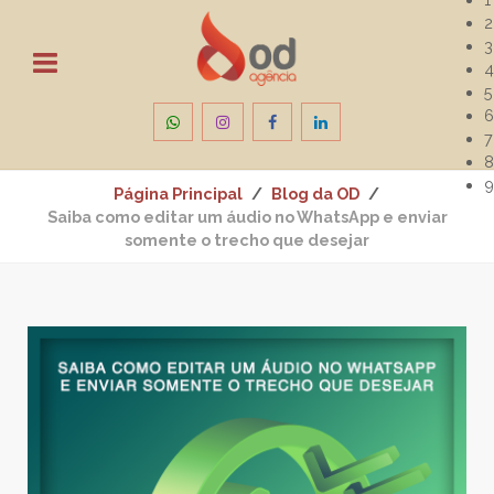
2
3
4
5
6
7
8
9
Página Principal
Blog da OD
Saiba como editar um áudio no WhatsApp e enviar
somente o trecho que desejar