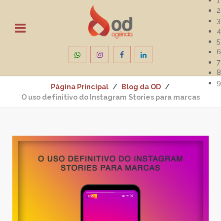
2
3
4
5
6
7
8
9
Página Principal
Blog da OD
O uso definitivo do Instagram Stories para marcas