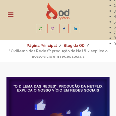
2
3
4
5
6
7
8
9
Página Principal
Blog da OD
“O dilema das Redes”: produção da Netflix explica o
nosso vício em redes sociais