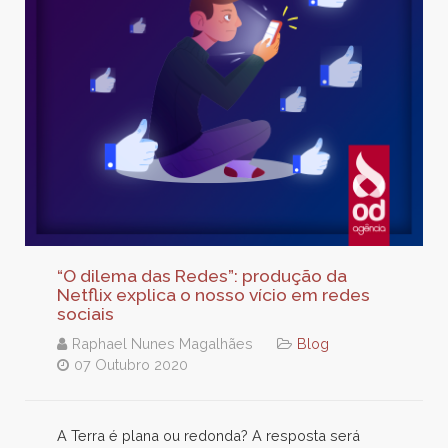
“O dilema das Redes”: produção da
Netflix explica o nosso vício em redes
sociais
Raphael Nunes Magalhães
Blog
07 Outubro 2020
A Terra é plana ou redonda? A resposta será