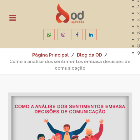
2
3
4
5
6
7
8
9
Página Principal
Blog da OD
Como a análise dos sentimentos embasa decisões de
comunicação