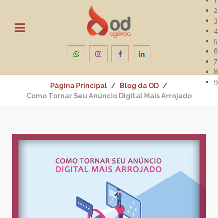
2
3
4
5
6
7
8
9
Página Principal
Blog da OD
Como Tornar Seu Anúncio Digital Mais Arrojado