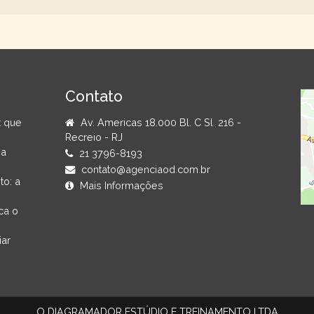
Contato
t que
Av. Americas 18.000 Bl. C Sl. 216 -
Recreio - RJ
na
21 3796-8193
contato@agenciaod.com.br
to: a
Mais Informações
ca o
iar
O DIAGRAMADOR ESTÚDIO E TREINAMENTO LTDA