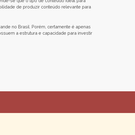
nde-se que o tipo de conteúdo ideal para
ilidade de produzir conteúdo relevante para
grande no Brasil. Porém, certamente é apenas
suem a estrutura e capacidade para investir