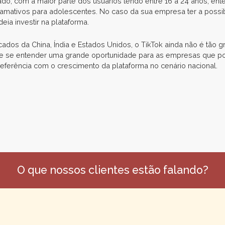
, com a maior parte dos usuários tendo entre 16 a 24 anos, ente
amativos para adolescentes. No caso da sua empresa ter a possib
deia investir na plataforma.
cados da China, Índia e Estados Unidos, o TikTok ainda não é tão 
e se entender uma grande oportunidade para as empresas que pos
referência com o crescimento da plataforma no cenário nacional.
O que nossos clientes estão falando?