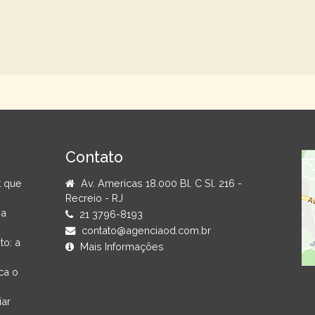
Contato
t que
Av. Americas 18.000 Bl. C Sl. 216 -
Recreio - RJ
na
21 3796-8193
contato@agenciaod.com.br
to: a
Mais Informações
ca o
iar