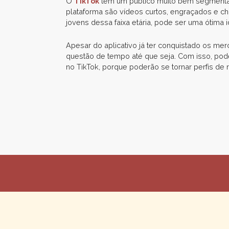
O
TikTok
tem um público muito bem segmentado
plataforma são vídeos curtos, engraçados e ch
jovens dessa faixa etária, pode ser uma ótima i
Apesar do aplicativo já ter conquistado os mer
questão de tempo até que seja. Com isso, pod
no TikTok, porque poderão se tornar perfis de 