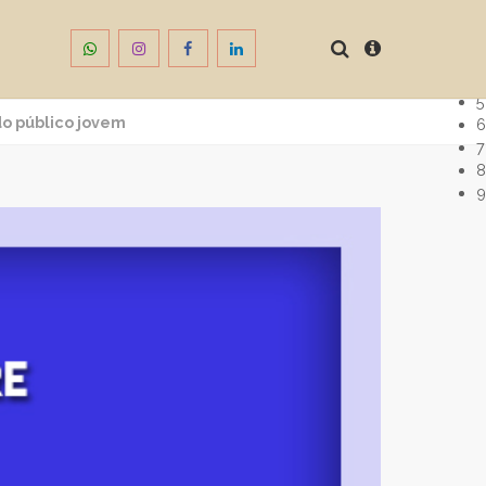
1
2
3
4
5
do público jovem
6
7
8
9