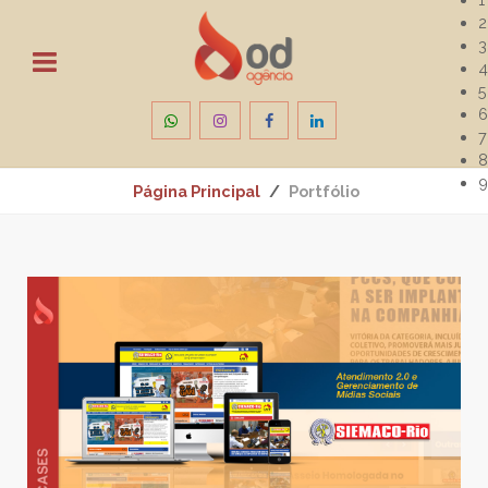
2
3
4
5
6
7
8
9
Página Principal
Portfólio