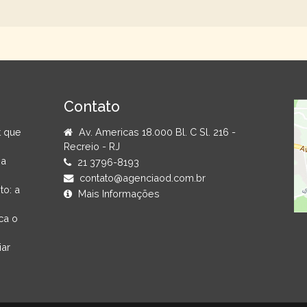
Contato
t que
Av. Americas 18.000 Bl. C Sl. 216 -
Recreio - RJ
na
21 3796-8193
contato@agenciaod.com.br
to: a
Mais Informações
ca o
iar