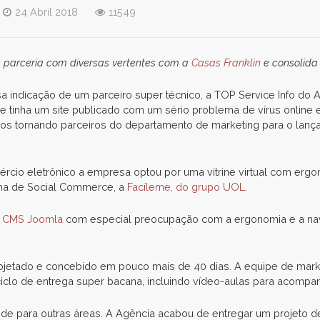
24 Abril 2018
11549
 parceria com diversas vertentes com a
Casas Franklin
e consolida
 indicação de um parceiro super técnico, a TOP Service Info do 
e tinha um site publicado com um sério problema de vírus online
nos tornando parceiros do departamento de marketing para o lan
rcio eletrônico a empresa optou por uma vitrine virtual com ergo
rma de Social Commerce, a
Facíleme, do grupo UOL
.
CMS Joomla
com especial preocupação com a ergonomia e a na
projetado e concebido em pouco mais de 40 dias. A equipe de marke
iclo de entrega super bacana, incluindo vídeo-aulas para acompa
nde para outras áreas. A Agência acabou de entregar um projeto de