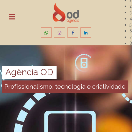
2
3
4
5
6
7
8
9
Agência OD
Profissionalismo, tecnologia e criatividade