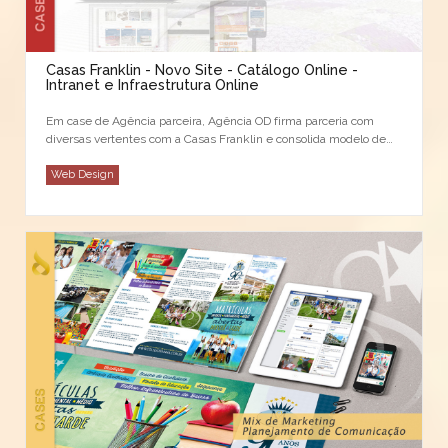
Casas Franklin - Novo Site - Catálogo Online -
Intranet e Infraestrutura Online
Em case de Agência parceira, Agência OD firma parceria com
diversas vertentes com a Casas Franklin e consolida modelo de
atuação tailor-made. Neste case da Agência, recebemos uma
valiosa indicação
Web Design
…