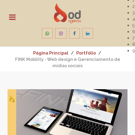
2
3
4
5
6
7
8
9
Página Principal
Portfólio
FINK Mobility - Web design e Gerenciamento de
mídias sociais