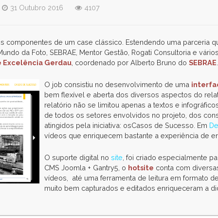
31 Outubro 2016
4107
s componentes de um case clássico. Estendendo uma parceria que
 Mundo da Foto, SEBRAE, Mentor Gestão, Rogati Consultoria e vários
 Excelência Gerdau
, coordenado por Alberto Bruno do
SEBRAE
.
O job consistiu no desenvolvimento de uma
interf
bem flexível e aberta dos diversos aspectos do rela
relatório não se limitou apenas a textos e infográf
de todos os setores envolvidos no projeto, dos con
atingidos pela iniciativa: osCasos de Sucesso. Em
De
vídeos que enriquecem bastante a experiência de e
O suporte digital no
site
, foi criado especialmente pa
CMS Joomla + Gantry5, o
hotsite
conta com diversa
vídeos, até uma ferramenta de leitura em formato d
muito bem capturados e editados enriqueceram a d