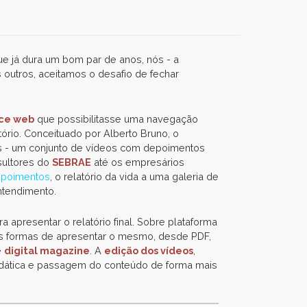
 já dura um bom par de anos, nós - a
 outros, aceitamos o desafio de fechar
ace web
que possibilitasse uma navegação
tório. Conceituado por Alberto Bruno, o
icos - um conjunto de vídeos com depoimentos
sultores do
SEBRAE
até os empresários
poimentos
, o relatório da vida a uma galeria de
ntendimento.
ra apresentar o relatório final. Sobre plataforma
s formas de apresentar o mesmo, desde PDF,
e
digital magazine
. A
edição dos vídeos
,
idática e passagem do conteúdo de forma mais